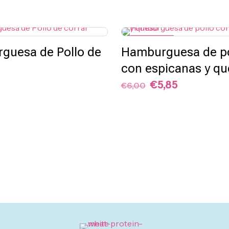
PROMO -3%
guesa de Pollo de
Hamburguesa de po
con espicanas y q
El
El
€
5,85
€
6,00
precio
precio
original
actual
era:
es:
€6,00.
€5,85.