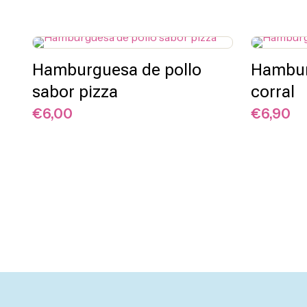
Hamburguesa de pollo
Hambur
sabor pizza
corral
Salsas y
€
6,00
€
6,90
Cremas
Snacks