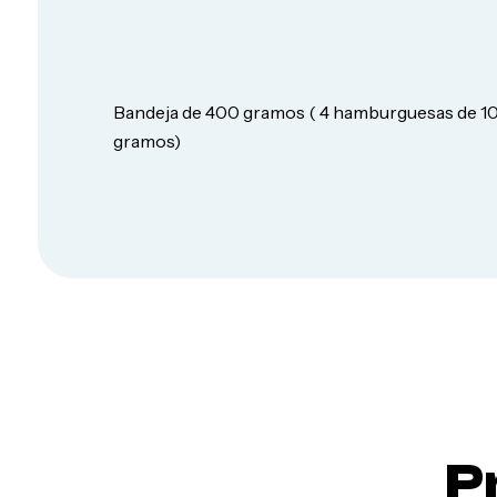
Panes
y
avenas
Bandeja de 400 gramos ( 4 hamburguesas de 1
gramos)
Queso
P