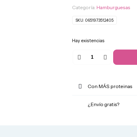
Categoría:
Hamburguesas
SKU:
0651973512405
Hay existencias
Hamburguesa
de
sabor
Pollo
Mexicana
Con MÁS proteinas
cantidad
¿Envío gratis?