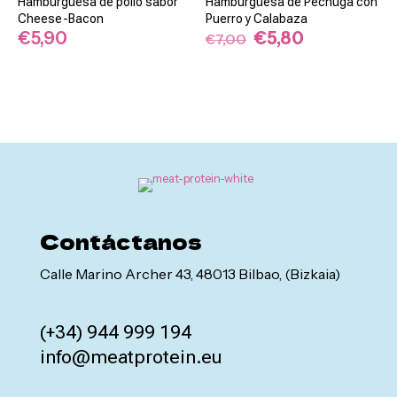
Hamburguesa de pollo sabor
Hamburguesa de Pechuga con
Cheese-Bacon
Puerro y Calabaza
El
El
€
5,90
€
5,80
€
7,00
Snacks
precio
precio
Dulces
original
actual
era:
es:
€7,00.
€5,80.
Contáctanos
Calle Marino Archer 43, 48013 Bilbao, (Bizkaia)
(+34) 944 999 194
info@meatprotein.eu