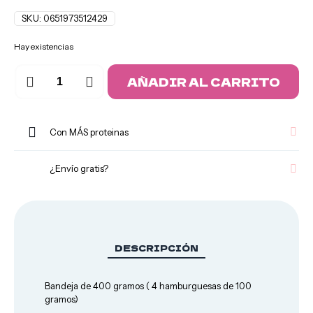
Pizza
Fitness
SKU:
0651973512429
Hay existencias
Hamburguesa
AÑADIR AL CARRITO
de
Pollo
de
corral
Con MÁS proteinas
cantidad
¿Envío gratis?
Panes
y
DESCRIPCIÓN
avenas
Bandeja de 400 gramos ( 4 hamburguesas de 100
gramos)