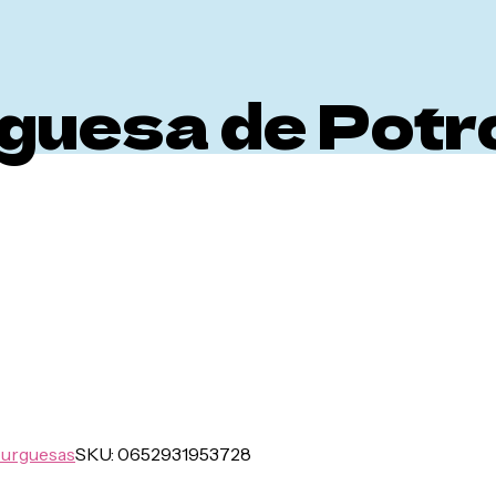
uesa de Potr
urguesas
SKU:
0652931953728