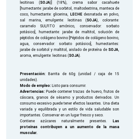
lecitinas (
SOJA
)] (18%), crema sabor cacahuete
[humectante: jarabe de sorbitol, maltodextrina, manteca de
coco, humectante: glicerina,
LECHE
desnatada en polvo,
sal marina, emulgente: lecitinas (
SOJA
), colorante:
caramelo SULFITO amónico, conservador: sorbato
Queso
potásico], humectante: jarabe de maltitol, solución de
péptidos de colágeno bovino [Péptidos de colágeno bovino,
agua, conservador: sorbato potásico], humectantes:
jarabe de sorbitol y maltitol, aislado de proteína de
SOJA
,
aroma, emulgente: lecitinas (
SOJA
).
Presentación:
Barrita de 60g (unidad / caja de 15
unidades).
Modo de empleo:
Listo para consumir.
Advertencias:
Puede contener trazas de huevo, frutos de
Salsas y
cáscara, granos de sésamo y productos derivados. Un
Cremas
consumo excesivo puede tener efectos laxantes. Una dieta
variada y equilibrada y un estilo de vida saludable son
importantes. Conservar en un lugar fresco y seco.
Contiene azúcares naturalmente presentes.
Las
proteínas contribuyen a un aumento de la masa
muscular.