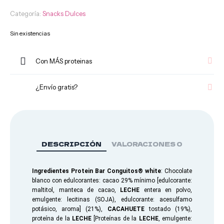
Pizza
Fitness
Categoría:
Snacks Dulces
Sin existencias
Con MÁS proteinas
¿Envío gratis?
DESCRIPCIÓN
VALORACIONES
0
Panes
Ingredientes Protein Bar Conguitos® white
: Chocolate
y
blanco con edulcorantes: cacao 29% mínimo [edulcorante:
avenas
maltitol, manteca de cacao,
LECHE
entera en polvo,
emulgente: lecitinas (SOJA), edulcorante: acesulfamo
potásico, aroma] (21%),
CACAHUETE
tostado (19%),
proteína de la
LECHE
[Proteínas de la
LECHE
, emulgente: