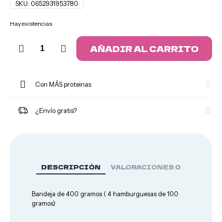
SKU:
0652931953780
Hay existencias
Hamburguesa
AÑADIR AL CARRITO
de
Queso
Pavo
y
Cebolla
Con MÁS proteinas
caramelizada
cantidad
¿Envío gratis?
Salsas y
Cremas
DESCRIPCIÓN
VALORACIONES
0
Bandeja de 400 gramos ( 4 hamburguesas de 100
gramos)