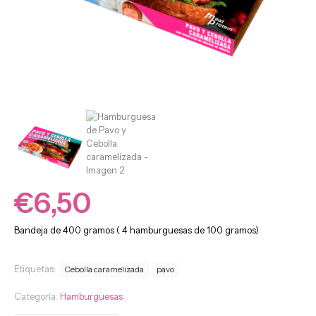
Pizza
Fitness
€
6,50
Panes
Bandeja de 400 gramos ( 4 hamburguesas de 100 gramos)
y
avenas
Etiquetas:
Cebolla caramelizada
pavo
Categoría:
Hamburguesas