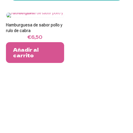
Pizza
Fitness
Hamburguesa de sabor pollo y
rulo de cabra
€
6,50
Añadir al
carrito
Panes
y
avenas