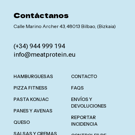
Contáctanos
Snacks
Dulces
Calle Marino Archer 43, 48013 Bilbao, (Bizkaia)
(+34) 944 999 194
info@meatprotein.eu
HAMBURGUESAS
CONTACTO
PIZZA FITNESS
FAQS
PASTA KONJAC
ENVÍOS Y
DEVOLUCIONES
PANES Y AVENAS
REPORTAR
QUESO
INCIDENCIA
SALSAS Y CREMAS