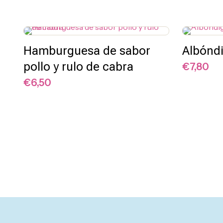
Hamburguesa de sabor
Albóndi
pollo y rulo de cabra
€
7,80
Salsas y
€
6,50
Cremas
Snacks