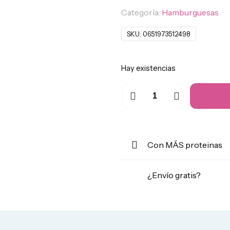
Categoría:
Hamburguesas
SKU:
0651973512498
Hay existencias
Hamburguesa
de
Pollo
Auténtico
cantidad
Con MÁS proteinas
¿Envío gratis?