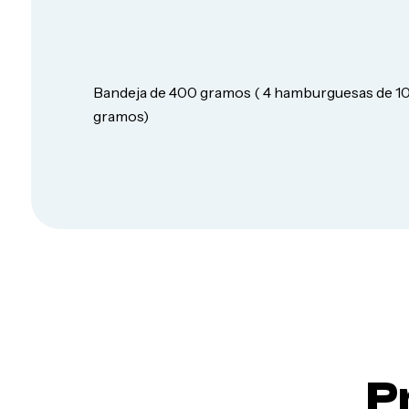
Panes
y
avenas
Bandeja de 400 gramos ( 4 hamburguesas de 1
gramos)
Queso
P